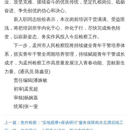
业、攻坚克难、接续奋斗的优良传统，坚定扎根岗位、砥砺
奋进、争先创优的信心和决心。
新入职同志纷纷表示，本次岗前培训干货满满、受益匪
浅，将把培训所学内化于心、外化于行，尽快完成角色转
变，以崭新姿态、务实作风投入今后检察工作。
下一步，孟州市人民检察院将持续健全青年干警培养体
系，抓实青年干警全周期培养管理，持续赋能青年干警成长
成才，为孟州检察工作高质量发展注入青春动能、贡献新生
力量。(通讯员 陈鑫亚)
责任编辑|潘姝敏
初审|孟宪超
审核|杨婉嘉
统筹|张一斐
上一篇：焦作检察：“实地观摩+座谈研讨”服务保障南水北调后续工