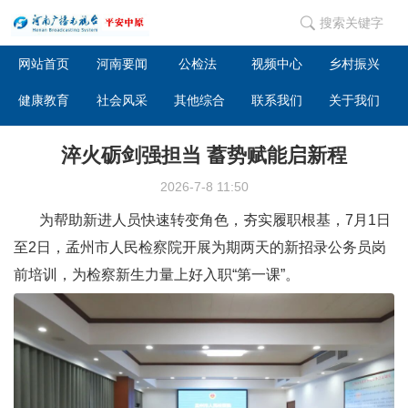
搜索关键字
网站首页
河南要闻
公检法
视频中心
乡村振兴
健康教育
社会风采
其他综合
联系我们
关于我们
淬火砺剑强担当 蓄势赋能启新程
2026-7-8 11:50
为帮助新进人员快速转变角色，夯实履职根基，7月1日
至2日，孟州市人民检察院开展为期两天的新招录公务员岗
前培训，为检察新生力量上好入职“第一课”。