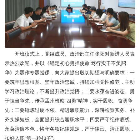
开班仪式上，党组成员、政治部主任张阳对新进人员表
示热烈欢迎，并以《锚定初心勇担使命 笃行实干不负韶
华》为题作专题授课，向大家提出殷切期望与明确要求：一
要筑牢思想根基、坚守政治忠诚，持续加强党性修养，主动
学习政治理论，不断提升政治觉悟；二要永葆奋进姿态、勇
于担当争先，传承孟州检察“四勇”精神，实干履职、奋勇争
先；三要锤炼过硬本领、精进履职能力，深耕检察实务、补
齐实操短板，全面提升综合履职水平；四要严守纪律底线、
永葆清廉本色，恪守各项纪律规定，严于律己、清正履职，
扣好入职“第一粒扣子”。