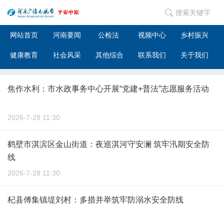
搜索关键字
网站首页
河南要闻
公检法
视频中心
乡村振兴
健康教育
社会风采
其他综合
联系我们
关于我们
焦作水利：市水政事务中心开展“党建+普法”志愿服务活动
2026-7-28 11:30
鹤壁市淇滨区金山街道：夜巡淇河守安澜 筑牢汛期安全防
线
2026-7-28 11:30
杞县傅集镇堤刘村：多措并举筑牢防溺水安全防线